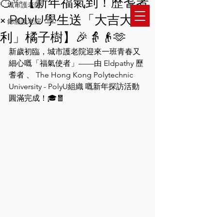
🍊✨【新年福氣到！歷耆者
城市護老院
​城市護老之家有限公司
× PolyU學生送「大吉大
錦勝護老院
​城市護老之家(皇冠)有限公司
利」橘子樹】🎉👵👴🫶
新歲初臨，城市護老院迎來一班青春又
細心嘅「福氣使者」——由 Eldpathy 歷
耆者 、 The Hong Kong Polytechnic 
University - PolyU組織 嘅新年探訪活動
圓滿完成！🎓🧧