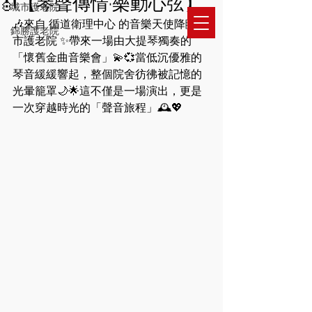
🎻【琴聲傳情·樂動心弦】
城市護老院
​城市護老之家有限公司
🎶來自 循道衛理中心 的音樂天使降臨 城
錦勝護老院
​城市護老之家(皇冠)有限公司
市護老院 ✨帶來一場由大提琴獨奏的
「懷舊金曲音樂會」💫💞當低沉優雅的
琴音緩緩響起，整個院舍彷彿被記憶的
光暈籠罩🌙🌟這不僅是一場演出，更是
一次穿越時光的「聲音旅程」🕰️💖