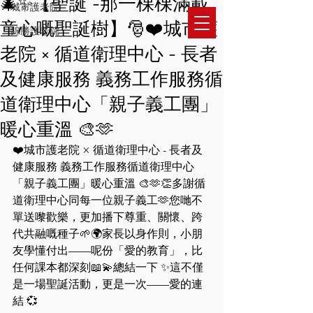
🎄✨【聖誕 -那一棵棵滿載
城市護老院
​城市護老之家有限公司
童心嘅聖誕樹】🎅❤️城市護
錦勝護老院
​城市護老之家(皇冠)有限公司
老院 × 循道衛理中心 - 長者
及健康服務 義務工作服務循
道衛理中心「親子義工團」
暖心重溫 🎨🫶
❤️城市護老院 × 循道衛理中心 - 長者及
健康服務 義務工作服務循道衛理中心
「親子義工團」暖心重溫 🎨🫶👏多謝循
道衛理中心同每一位親子義工🫶您哋不
單送嚟歡樂，更加播下尊重、關懷、跨
代共融嘅種子🌱🌍家長以身作則，小朋
友學懂付出——呢份「愛的教育」，比
任何課本都深刻📖💫總結一下 ✨這不僅
是一場聖誕活動，更是一次——愛的連
結 💞