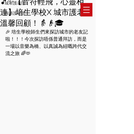
🎵✨【音符輕飛，心靈相
城市護老院
​城市護老之家有限公司
連】培生學校X 城市護老院
錦勝護老院
​城市護老之家(皇冠)有限公司
溫馨回顧！👵👴🎓
🎉 培生學校師生們來探訪城市的老友記
啦！！！今次探訪唔係普通拜訪，而是
一場以音樂為橋、以真誠為紐嘅跨代交
流之旅 🌈🫶