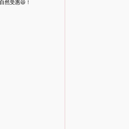
自然受惠
😆！