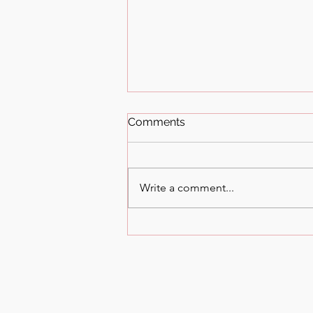
Comments
Write a comment...
🎵✨【音符輕飛，心靈相連】
培生學校X 城市護老院溫馨回
顧！👵👴🎓