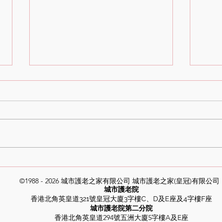
🥛🫶【腸好，心更好！】益力
🌸
多公司健康講座暖心登陸城市
情】
©1988 - 2026 城市護老之家有限公司 城市護老之家(皇冠)有限公
護老院！🌼👵👴
卉展覽
城市護老院
香港北角英皇道321號皇冠大廈3字樓C、D及E座及4字樓F座
城市護老院第二分院
香港北角英皇道294號五洲大廈5字樓A及E座