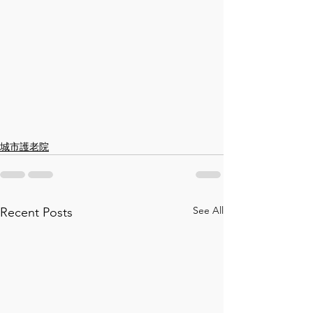
城市護老院
See All
Recent Posts