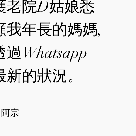
護老院D姑娘悉
顧我年長的媽媽,
過Whatsapp
最新的狀況。
 阿宗