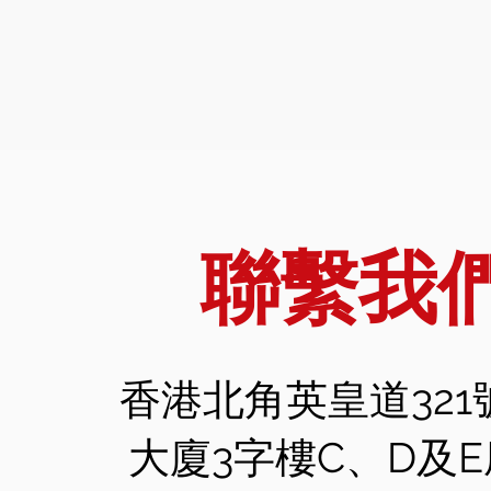
聯繫我
香港北角英皇道321
大廈3字樓C、D及E