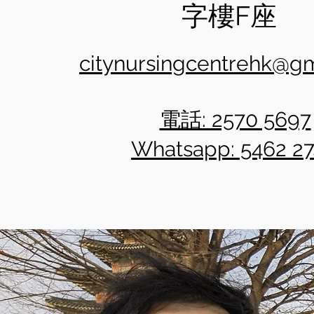
字樓F座
citynursingcentrehk@g
電話: 2570 5697
Whatsapp: 5462 2