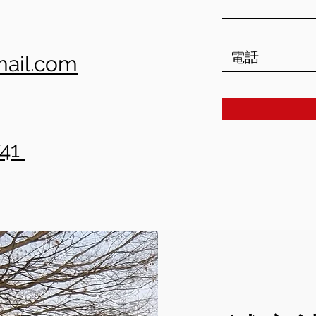
mail.com
741