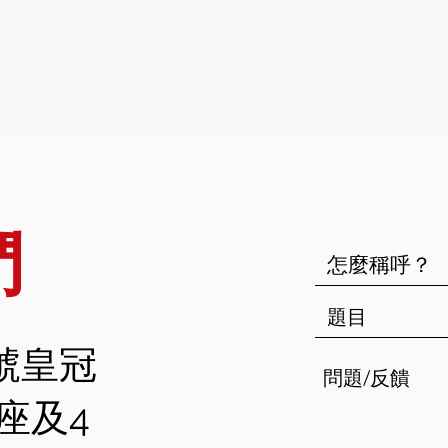
們
號皇冠
座及4